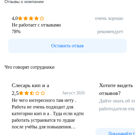
Отзывы о компании
4,0
очень хорошо
Не работает с отзывами
78
%
рекомендует
Оставить отзыв
Карьера
Что говорят сотрудники
на фабрике
Слесарь кип и а
Хотите видеть 
Подробнее
2,5
отзывов?
Август 2026
Не чего интересного там нету .
Дайте знать об 
Работа не очень подходит для
работодателя от
категории кип и а . Туда если идти
работать устраиватся то лудше
после учёбы для повышения
компитенцыии
Показывайте 