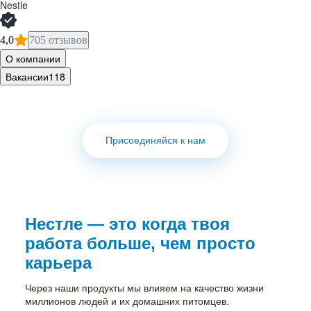
Nestle
4,0
705 отзывов
О компании
Вакансии
118
Присоединяйся к нам
Нестле. Когда работа
меняет мир
Ваши идеи
меняют мир
Нестле — это когда твоя
к лучшему
работа больше, чем просто
карьера
Нестле. Когда работа меняет
мир
Через наши продукты мы влияем на качество жизни
миллионов людей и их домашних питомцев.