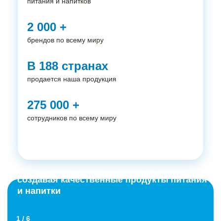
питания и напитков
2 000
+
брендов по всему миру
В
188
странах
#1 работодатель
продается наша продукция
в сфере FMCG**
275 000
+
Более
150
лет
сотрудников по всему миру
в России
Присоединяйся к нам, мы:
6
Вдохновляемся нашими брендами,
производственных площадок
создавая качественные продукты питания
и напитки
7000
+
сотрудников
1
/
6