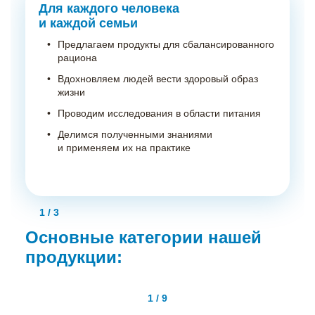
карьеры
на производстве
направление
Для каждого человека
Д
и каждой семьи
у
Предлагаем продукты для сбалансированного
рациона
Вдохновляем людей вести здоровый образ
жизни
Проводим исследования в области питания
Делимся полученными знаниями
и применяем их на практике
Профессионалам
Подробнее
1
/
3
Основные категории нашей
продукции:
Кофе и напитки
Работа на фабрике Нестле — это:
Стабильность, уверенность в завтрашнем
1
/
9
дне